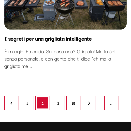
I segreti per una grigliata intelligente
È maggio. Fa caldo. Sai cosa urla? Grigliata! Ma tu sei lì,
senza personale, e con gente che ti dice “eh ma la
grigliata me …
Paginazione
Pagina
Pagina
Pagina
Pagina
1
2
3
15
…
degli
articoli