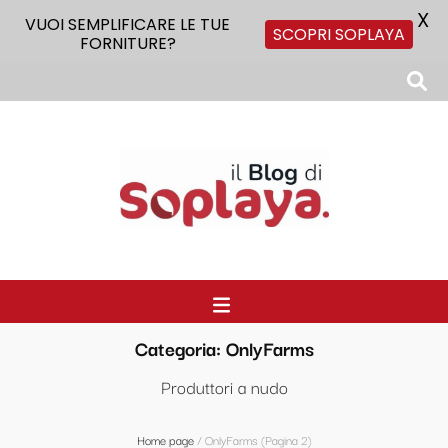
X
VUOI SEMPLIFICARE LE TUE
SCOPRI SOPLAYA
FORNITURE?
Il Blog di Soplaya
Il primo blog di forniture per la ristorazione
Categoria:
OnlyFarms
Produttori a nudo
Home page
/
OnlyFarms
(Pagina 2)